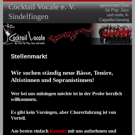
Skip
Cocktail Vocale e. V.
gemischter Chor
to
für Pop, Jazz
content
Sindelfingen
und mehr, A-
Cappella-Gesang
Stellenmarkt
Wir suchen ständig neue Bässe, Tenöre,
Altistinnen und Sopranistinnen!
Wer bei uns mitsingen möchte ist in der Probe herzlich
willkommen.
Es gibt kein Vorsingen, aber Chorerfahrung ist von
Vorteil.
Am besten einfach
Kontakt
mit uns aufnehmen und