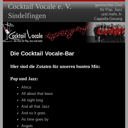
Skip
Cocktail Vocale e. V.
gemischter Chor
to
für Pop, Jazz
content
Sindelfingen
und mehr, A-
Cappella-Gesang
Die Cocktail Vocale-Bar
Hier sind die Zutaten für unseren bunten Mix:
Pop und Jazz:
Africa
All about that base
All night long
And all that Jazz
And so it goes
As time goes by
Angels