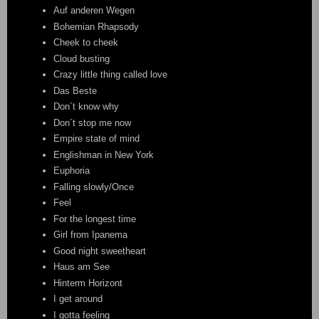
Auf anderen Wegen
Bohemian Rhapsody
Cheek to cheek
Cloud busting
Crazy little thing called love
Das Beste
Don´t know why
Don´t stop me now
Empire state of mind
Englishman in New York
Euphoria
Falling slowly/Once
Feel
For the longest time
Girl from Ipanema
Good night sweetheart
Haus am See
Hinterm Horizont
I get around
I gotta feeling